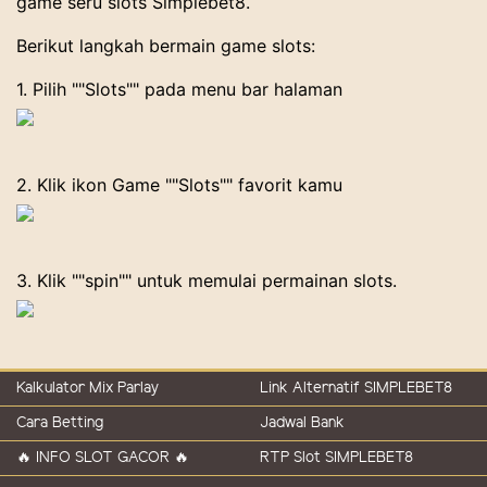
game seru slots Simplebet8.
Berikut langkah bermain game slots:
1. Pilih ""Slots"" pada menu bar halaman
2. Klik ikon Game ""Slots"" favorit kamu
3. Klik ""spin"" untuk memulai permainan slots.
Kalkulator Mix Parlay
Link Alternatif SIMPLEBET8
Cara Betting
Jadwal Bank
🔥 INFO SLOT GACOR 🔥
RTP Slot SIMPLEBET8